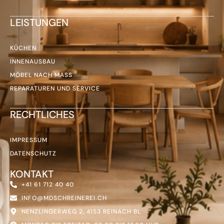
LEISTUNGEN
KÜCHEN
INNENAUSBAU
MÖBEL NACH MASS
REPARATUREN UND SERVICE
RECHTLICHES
IMPRESSUM
DATENSCHUTZ
KONTAKT
+41 61 712 40 40
INFO@MDSCHREINEREI.CH
NENZLINGERWEG 2, 4153 REINACH BL