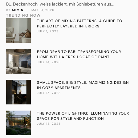
BL. Deckenhoch, weiss lackiert, mit Schiebetüren aus
BY 
ADMIN
 · 
MAY 31, 2026
satiniertem Glas. Gefertigt und montiert von MD Schreinerei.
TRENDING NOW
THE ART OF MIXING PATTERNS: A GUIDE TO
PERFECTLY LAYERED INTERIORS
JULY 1, 2023
FROM DRAB TO FAB: TRANSFORMING YOUR
HOME WITH A FRESH COAT OF PAINT
JULY 14, 2023
SMALL SPACE, BIG STYLE: MAXIMIZING DESIGN
IN COZY APARTMENTS
JULY 15, 2023
THE POWER OF LIGHTING: ILLUMINATING YOUR
SPACE FOR STYLE AND FUNCTION
JULY 18, 2023