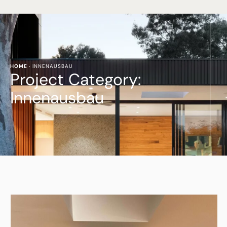
HOME
·
INNENAUSBAU
Project Category:
Innenausbau