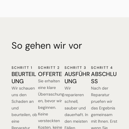
So gehen wir vor
SCHRITT 1
SCHRITT 2
SCHRITT 3
SCHRITT 4
BEURTEIL
OFFERTE
AUSFÜHR
ABSCHLU
UNG
UNG
SS
Sie erhalten
eine klare
Wir schauen
Wir
Nach der
Überraschung
uns den
reparieren
Reparatur
en, bevor wir
Schaden an
schnell,
pruefen wir
beginnen.
und
sauber und
das Ergebnis
Keine
beurteilen, ob
dauerhaft. In
gemeinsam
versteckten
eine
den meisten
mit Ihnen. Erst
Kosten, keine
Reparatur
Fällen
wenn Sie