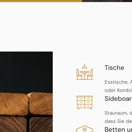
Tische
Esstische, A
oder Kombin
Sideboa
Stauraum, d
dass Sie da
Betten u