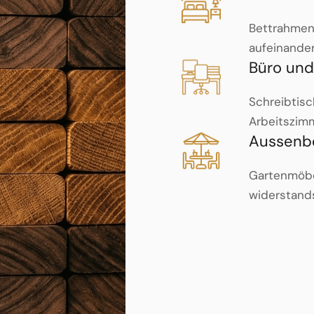
Bettrahmen 
aufeinande
Büro und
Schreibtisch
Arbeitszimm
Aussenb
Gartenmöbel
widerstands