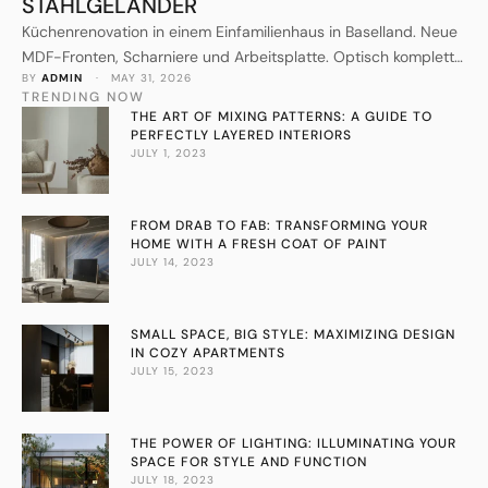
STAHLGELÄNDER
Küchenrenovation in einem Einfamilienhaus in Baselland. Neue
MDF-Fronten, Scharniere und Arbeitsplatte. Optisch komplett
BY 
ADMIN
 · 
MAY 31, 2026
erneuert fuer ein Drittel des Preises einer Neuküche.
TRENDING NOW
THE ART OF MIXING PATTERNS: A GUIDE TO
PERFECTLY LAYERED INTERIORS
JULY 1, 2023
FROM DRAB TO FAB: TRANSFORMING YOUR
HOME WITH A FRESH COAT OF PAINT
JULY 14, 2023
SMALL SPACE, BIG STYLE: MAXIMIZING DESIGN
IN COZY APARTMENTS
JULY 15, 2023
THE POWER OF LIGHTING: ILLUMINATING YOUR
SPACE FOR STYLE AND FUNCTION
JULY 18, 2023