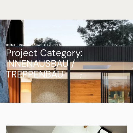
HOME
·
INNENAUSBAU / TREPPENBAU
Project Category:
INNENAUSBAU /
TREPPENBAU