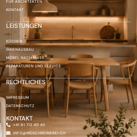
FÜR ARCHITEKTEN
KONTAKT
LEISTUNGEN
KÜCHEN
INNENAUSBAU
MÖBEL NACH MASS
REPARATUREN UND SERVICE
RECHTLICHES
IMPRESSUM
DATENSCHUTZ
KONTAKT
+41 61 712 40 40
INFO@MDSCHREINEREI.CH