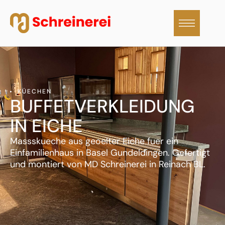
KÜECHEN
BUFFETVERKLEIDUNG
IN EICHE
Massskueche aus geoelter Eiche fuer ein
Einfamilienhaus in Basel Gundeldingen. Gefertigt
und montiert von MD Schreinerei in Reinach BL.