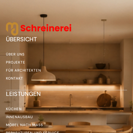
ÜBERSICHT
ÜBER UNS
PROJEKTE
FÜR ARCHITEKTEN
KONTAKT
LEISTUNGEN
KÜCHEN
INNENAUSBAU
MÖBEL NACH MASS
REPARATUREN UND SERVICE